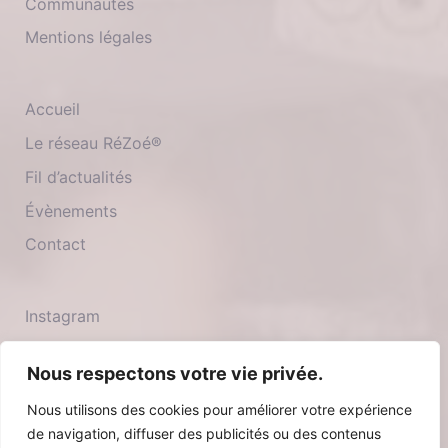
Communautés
Mentions légales
Accueil
Le réseau RéZoé®
Fil d’actualités
Évènements
Contact
Instagram
Twitter
Nous respectons votre vie privée.
Facebook
Nous utilisons des cookies pour améliorer votre expérience
Youtube
de navigation, diffuser des publicités ou des contenus