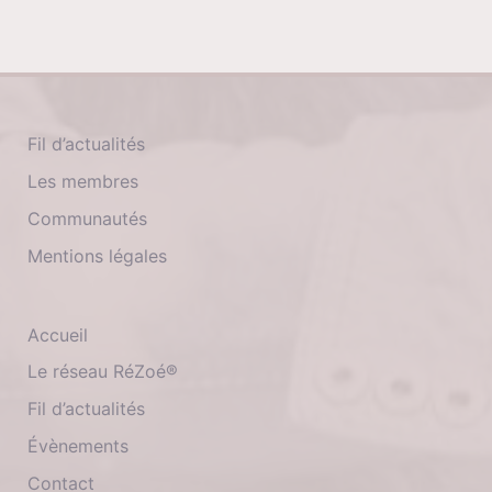
Fil d’actualités
Les membres
Communautés
Mentions légales
Accueil
Le réseau RéZoé®
Fil d’actualités
Évènements
Contact