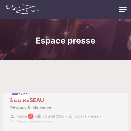
Espace presse
ÉCO RÉSEAU
Réseaux & influences
RéZoé
•
30 avril 2023
•
Espace Presse
•
Pas de commentaires